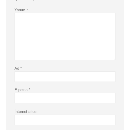
Yorum
*
Ad
*
E-posta
*
İnternet sitesi