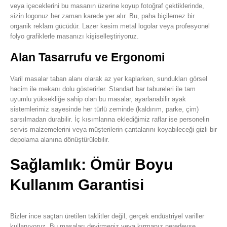
veya içeceklerini bu masanın üzerine koyup fotoğraf çektiklerinde,
sizin logonuz her zaman karede yer alır. Bu, paha biçilemez bir
organik reklam gücüdür. Lazer kesim metal logolar veya profesyonel
folyo grafiklerle masanızı kişiselleştiriyoruz.
Alan Tasarrufu ve Ergonomi
Varil masalar taban alanı olarak az yer kaplarken, sundukları görsel
hacim ile mekanı dolu gösterirler. Standart bar tabureleri ile tam
uyumlu yüksekliğe sahip olan bu masalar, ayarlanabilir ayak
sistemlerimiz sayesinde her türlü zeminde (kaldırım, parke, çim)
sarsılmadan durabilir. İç kısımlarına eklediğimiz raflar ise personelin
servis malzemelerini veya müşterilerin çantalarını koyabileceği gizli bir
depolama alanına dönüştürülebilir.
Sağlamlık: Ömür Boyu
Kullanım Garantisi
Bizler ince saçtan üretilen taklitler değil, gerçek endüstriyel variller
kullanıyoruz. Bu masaları devirmeniz veya kırmanız neredeyse