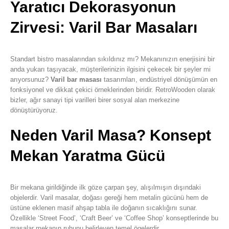
Yaratıcı Dekorasyonun
Zirvesi: Varil Bar Masaları
Standart bistro masalarından sıkıldınız mı? Mekanınızın enerjisini bir
anda yukarı taşıyacak, müşterilerinizin ilgisini çekecek bir şeyler mi
arıyorsunuz?
Varil bar masası
tasarımları, endüstriyel dönüşümün en
fonksiyonel ve dikkat çekici örneklerinden biridir. RetroWooden olarak
bizler, ağır sanayi tipi varilleri birer sosyal alan merkezine
dönüştürüyoruz.
Neden Varil Masa? Konsept
Mekan Yaratma Gücü
Bir mekana girildiğinde ilk göze çarpan şey, alışılmışın dışındaki
objelerdir. Varil masalar, doğası gereği hem metalin gücünü hem de
üstüne eklenen masif ahşap tabla ile doğanın sıcaklığını sunar.
Özellikle ‘Street Food’, ‘Craft Beer’ ve ‘Coffee Shop’ konseptlerinde bu
masalar mekanın ruhunu belirleyen temel ögelerdir.