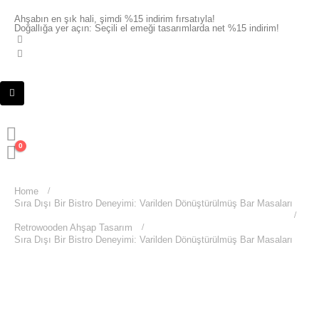
Ahşabın en şık hali, şimdi %15 indirim fırsatıyla!
Doğallığa yer açın: Seçili el emeği tasarımlarda net %15 indirim!
0
Home
Sıra Dışı Bir Bistro Deneyimi: Varilden Dönüştürülmüş Bar Masaları
Retrowooden Ahşap Tasarım
Sıra Dışı Bir Bistro Deneyimi: Varilden Dönüştürülmüş Bar Masaları