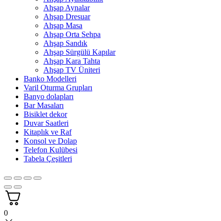
Ahşap Aynalar
Ahşap Dresuar
Ahşap Masa
Ahşap Orta Sehpa
Ahşap Sandık
Ahşap Sürgülü Kapılar
Ahşap Kara Tahta
Ahşap TV Üniteri
Banko Modelleri
Varil Oturma Grupları
Banyo dolapları
Bar Masaları
Bisiklet dekor
Duvar Saatleri
Kitaplık ve Raf
Konsol ve Dolap
Telefon Kulübesi
Tabela Çeşitleri
0