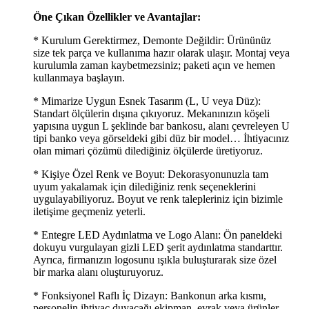
Öne Çıkan Özellikler ve Avantajlar:
* Kurulum Gerektirmez, Demonte Değildir: Ürününüz
size tek parça ve kullanıma hazır olarak ulaşır. Montaj veya
kurulumla zaman kaybetmezsiniz; paketi açın ve hemen
kullanmaya başlayın.
* Mimarize Uygun Esnek Tasarım (L, U veya Düz):
Standart ölçülerin dışına çıkıyoruz. Mekanınızın köşeli
yapısına uygun L şeklinde bar bankosu, alanı çevreleyen U
tipi banko veya görseldeki gibi düz bir model… İhtiyacınız
olan mimari çözümü dilediğiniz ölçülerde üretiyoruz.
* Kişiye Özel Renk ve Boyut: Dekorasyonunuzla tam
uyum yakalamak için dilediğiniz renk seçeneklerini
uygulayabiliyoruz. Boyut ve renk talepleriniz için bizimle
iletişime geçmeniz yeterli.
* Entegre LED Aydınlatma ve Logo Alanı: Ön paneldeki
dokuyu vurgulayan gizli LED şerit aydınlatma standarttır.
Ayrıca, firmanızın logosunu ışıkla buluşturarak size özel
bir marka alanı oluşturuyoruz.
* Fonksiyonel Raflı İç Dizayn: Bankonun arka kısmı,
personelin ihtiyaç duyacağı ekipman, evrak veya ürünler