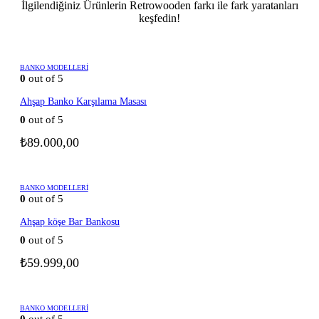
İlgilendiğiniz Ürünlerin Retrowooden farkı ile fark yaratanları
keşfedin!
BANKO MODELLERI
0
out of 5
Ahşap Banko Karşılama Masası
0
out of 5
₺
89.000,00
BANKO MODELLERI
0
out of 5
Ahşap köşe Bar Bankosu
0
out of 5
₺
59.999,00
BANKO MODELLERI
0
out of 5