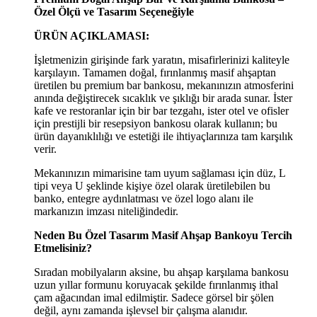
Özel Ölçü ve Tasarım Seçeneğiyle
ÜRÜN AÇIKLAMASI:
İşletmenizin girişinde fark yaratın, misafirlerinizi kaliteyle
karşılayın. Tamamen doğal, fırınlanmış masif ahşaptan
üretilen bu premium bar bankosu, mekanınızın atmosferini
anında değiştirecek sıcaklık ve şıklığı bir arada sunar. İster
kafe ve restoranlar için bir bar tezgahı, ister otel ve ofisler
için prestijli bir resepsiyon bankosu olarak kullanın; bu
ürün dayanıklılığı ve estetiği ile ihtiyaçlarınıza tam karşılık
verir.
Mekanınızın mimarisine tam uyum sağlaması için düz, L
tipi veya U şeklinde kişiye özel olarak üretilebilen bu
banko, entegre aydınlatması ve özel logo alanı ile
markanızın imzası niteliğindedir.
Neden Bu Özel Tasarım Masif Ahşap Bankoyu Tercih
Etmelisiniz?
Sıradan mobilyaların aksine, bu ahşap karşılama bankosu
uzun yıllar formunu koruyacak şekilde fırınlanmış ithal
çam ağacından imal edilmiştir. Sadece görsel bir şölen
değil, aynı zamanda işlevsel bir çalışma alanıdır.