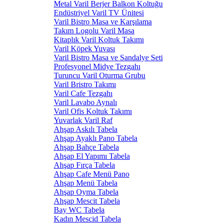
Metal Varil Berjer Balkon Koltuğu
Endüstriyel Varil TV Ünitesi
Varil Bistro Masa ve Karşılama
Takım Logolu Varil Masa
Kitaplık Varil Koltuk Takımı
Varil Köpek Yuvası
Varil Bistro Masa ve Sandalye Seti
Profesyonel Midye Tezgahı
Turuncu Varil Oturma Grubu
Varil Bristro Takımı
Varil Cafe Tezgahı
Varil Lavabo Aynalı
Varil Ofis Koltuk Takımı
Yuvarlak Varil Raf
Ahşap Askılı Tabela
Ahşap Ayaklı Pano Tabela
Ahşap Bahçe Tabela
Ahşap El Yapımı Tabela
Ahşap Fırça Tabela
Ahşap Cafe Menü Pano
Ahşap Menü Tabela
Ahşap Oyma Tabela
Ahşap Mescit Tabela
Bay WC Tabela
Kadın Mescid Tabela