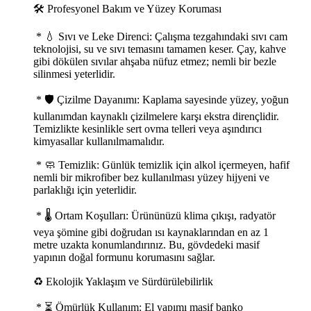
🛠️ Profesyonel Bakım ve Yüzey Koruması
* 💧 Sıvı ve Leke Direnci: Çalışma tezgahındaki sıvı cam
teknolojisi, su ve sıvı temasını tamamen keser. Çay, kahve
gibi dökülen sıvılar ahşaba nüfuz etmez; nemli bir bezle
silinmesi yeterlidir.
* 🛡️ Çizilme Dayanımı: Kaplama sayesinde yüzey, yoğun
kullanımdan kaynaklı çizilmelere karşı ekstra dirençlidir.
Temizlikte kesinlikle sert ovma telleri veya aşındırıcı
kimyasallar kullanılmamalıdır.
* 🧼 Temizlik: Günlük temizlik için alkol içermeyen, hafif
nemli bir mikrofiber bez kullanılması yüzey hijyeni ve
parlaklığı için yeterlidir.
* 🌡️ Ortam Koşulları: Ürününüzü klima çıkışı, radyatör
veya şömine gibi doğrudan ısı kaynaklarından en az 1
metre uzakta konumlandırınız. Bu, gövdedeki masif
yapının doğal formunu korumasını sağlar.
♻️ Ekolojik Yaklaşım ve Sürdürülebilirlik
* ⏳ Ömürlük Kullanım: El yapımı masif banko