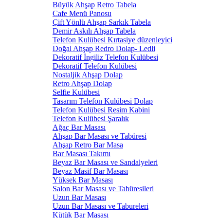
Büyük Ahşap Retro Tabela
Cafe Menü Panosu
Çift Yönlü Ahşap Sarkık Tabela
Demir Askılı Ahşap Tabela
Telefon Kulübesi Kırtasiye düzenleyici
Doğal Ahşap Redro Dolap- Ledli
Dekoratif İngiliz Telefon Kulübesi
Dekoratif Telefon Kulübesi
Nostaljik Ahşap Dolap
Retro Ahşap Dolap
Selfie Kulübesi
Tasarım Telefon Kulübesi Dolap
Telefon Kulübesi Resim Kabini
Telefon Kulübesi Şaralık
Ağaç Bar Masası
Ahşap Bar Masası ve Tabüresi
Ahşap Retro Bar Masa
Bar Masası Takımı
Beyaz Bar Masası ve Sandalyeleri
Beyaz Masif Bar Masası
Yüksek Bar Masası
Salon Bar Masası ve Tabüresileri
Uzun Bar Masası
Uzun Bar Masası ve Tabureleri
Kütük Bar Masası