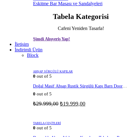
Eskitme Bar Masası ve Sandalyeleri
Tabela Kategorisi
Cafeni Yeniden Tasarla!
Şimdi Alışveriş Yap!
İletişim
İndirimli Ürün
Block
AHŞAP SÜRGÜLÜ KAPILAR
0
out of 5
Doğal Masif Ahşap Rustik Sürgülü Kapı Barn Door
Eskitme Beyaz
0
out of 5
Orijinal
Şu
₺
29.999,00
₺
19.999,00
fiyat:
andaki
fiyat:
₺29.999,00.
₺19.999,00.
TABELA ÇEŞITLERI
0
out of 5