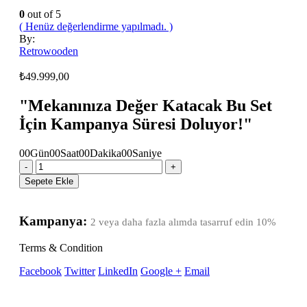
0
out of 5
( Henüz değerlendirme yapılmadı. )
By:
Retrowooden
₺
49.999,00
"Mekanınıza Değer Katacak Bu Set
İçin Kampanya Süresi Doluyor!"
00
Gün
00
Saat
00
Dakika
00
Saniye
-
+
Sepete Ekle
Kampanya:
2 veya daha fazla alımda tasarruf edin
10%
Terms & Condition
Facebook
Twitter
LinkedIn
Google +
Email