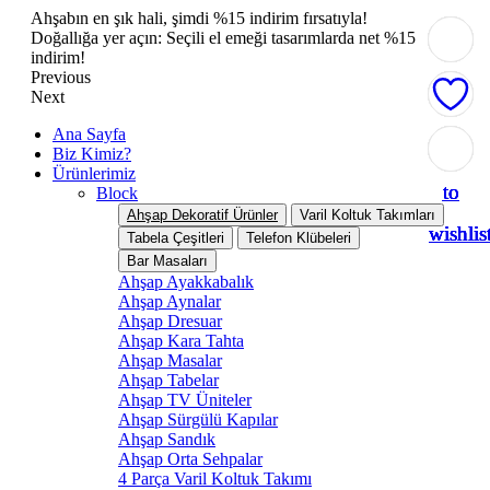
Ahşabın en şık hali, şimdi %15 indirim fırsatıyla!
Doğallığa yer açın: Seçili el emeği tasarımlarda net %15
indirim!
Previous
Next
Ana Sayfa
Add
Add
Add
Add
Add
Biz Kimiz?
Ürünlerimiz
to
to
to
to
to
Block
Ahşap Dekoratif Ürünler
Varil Koltuk Takımları
wishlis
wishlis
wishlis
wishlis
wishlis
Tabela Çeşitleri
Telefon Klübeleri
Bar Masaları
Ahşap Ayakkabalık
Ahşap Aynalar
Ahşap Dresuar
Ahşap Kara Tahta
Ahşap Masalar
Ahşap Tabelar
Ahşap TV Üniteler
Ahşap Sürgülü Kapılar
Ahşap Sandık
Ahşap Orta Sehpalar
4 Parça Varil Koltuk Takımı