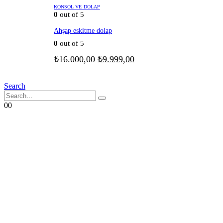
₺14.999,00.
KONSOL VE DOLAP
0
out of 5
Ahşap eskitme dolap
0
out of 5
Orijinal
Şu
₺
16.000,00
₺
9.999,00
fiyat:
andaki
fiyat:
₺16.000,00.
Search
₺9.999,00.
0
0