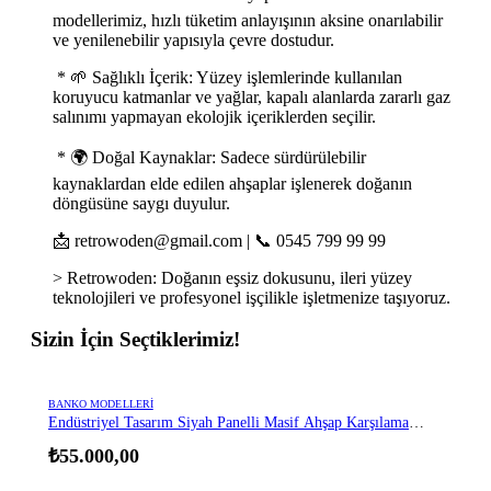
modellerimiz, hızlı tüketim anlayışının aksine onarılabilir
ve yenilenebilir yapısıyla çevre dostudur.
* 🌱 Sağlıklı İçerik: Yüzey işlemlerinde kullanılan
koruyucu katmanlar ve yağlar, kapalı alanlarda zararlı gaz
salınımı yapmayan ekolojik içeriklerden seçilir.
* 🌍 Doğal Kaynaklar: Sadece sürdürülebilir
kaynaklardan elde edilen ahşaplar işlenerek doğanın
döngüsüne saygı duyulur.
📩 retrowoden@gmail.com | 📞 0545 799 99 99
> Retrowoden: Doğanın eşsiz dokusunu, ileri yüzey
teknolojileri ve profesyonel işçilikle işletmenize taşıyoruz.
Sizin İçin Seçtiklerimiz!
BANKO MODELLERI
Endüstriyel Tasarım Siyah Panelli Masif Ahşap Karşılama
Bankosu ve Bar Masası
₺
55.000,00