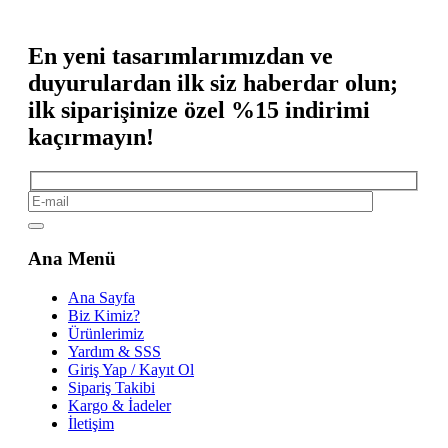
En yeni tasarımlarımızdan ve
duyurulardan ilk siz haberdar olun;
ilk siparişinize özel %15 indirimi
kaçırmayın!
Ana Menü
Ana Sayfa
Biz Kimiz?
Ürünlerimiz
Yardım & SSS
Giriş Yap / Kayıt Ol
Sipariş Takibi
Kargo & İadeler
İletişim