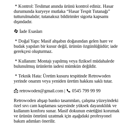
* Kontrol: Teslimat anında ürünü kontrol ediniz. Hasar
durumunda kuryeye mutlaka “Hasar Tespit Tutanağı”
tutturulmalıdır; tutanaksız bildirimler sigorta kapsamı
dışındadır.
🔄 İade Esasları
* Doğal Yapı: Masif ahşabın doğasından gelen hare ve
budak yapıları bir kusur değil, ürünün özgünlüğüdür; iade
gerekçesi oluşturmaz.
* Kullanım: Montajı yapılmış veya fiziksel müdahalede
bulunulmuş ürünlerin iadesi mümkün değildir.
* Teknik Hata: Üretim kusuru tespitinde Retrowoden
yerinde onarım veya yeniden üretim hakkını saklı tutar.
📩 retrowoden@gmail.com | 📞 0545 799 99 99
Retrowoden ahşap banko tasarımları, çalışma yüzeyindeki
özel sıvı cam kaplaması sayesinde yüksek dayanıklılık ve
kullanım konforu sunar. Masif dokunun estetiğini korumak
ve ürünün ömrünü uzatmak için aşağıdaki profesyonel
bakım adımları önerilir.