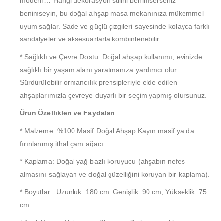
modern… Hangi dekorasyon stilini benimserseniz
benimseyin, bu doğal ahşap masa mekanınıza mükemmel
uyum sağlar. Sade ve güçlü çizgileri sayesinde kolayca farklı
sandalyeler ve aksesuarlarla kombinlenebilir.
* Sağlıklı ve Çevre Dostu: Doğal ahşap kullanımı, evinizde
sağlıklı bir yaşam alanı yaratmanıza yardımcı olur.
Sürdürülebilir ormancılık prensipleriyle elde edilen
ahşaplarımızla çevreye duyarlı bir seçim yapmış olursunuz.
Ürün Özellikleri ve Faydaları
* Malzeme: %100 Masif Doğal Ahşap Kayın masif ya da
fırınlanmış ithal çam ağacı
* Kaplama: Doğal yağ bazlı koruyucu (ahşabın nefes
almasını sağlayan ve doğal güzelliğini koruyan bir kaplama).
* Boyutlar: Uzunluk: 180 cm, Genişlik: 90 cm, Yükseklik: 75
cm.