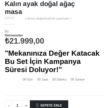
Kalın ayak doğal ağaç
masa
( Henüz değerlendirme yapılmadı. )
0
out of 5
By:
Retrowooden
₺
21.999,00
"Mekanınıza Değer Katacak
Bu Set İçin Kampanya
Süresi Doluyor!"
00
Gün
00
Saat
00
Dakika
00
Saniye
SEPETE EKLE