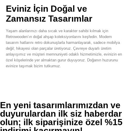
Eviniz İçin Doğal ve
Zamansız Tasarımlar
Yaşam alanlarınızı daha sıcak ve karakter sahibi kılmak için
Retrowooden’ın doğal ahşap koleksiyonlarını keşfedin. Modern
tasarım hatlarını retro dokunuşlarla harmanlayarak, sadece mobilya
değil; hikayesi olan parçalar üretiyoruz. Çevreye duyarlı üretim
anlayışımız ve müşteri memnuniyeti odaklı hizmetimizle, evinizin en
özel köşelerinde yer almaktan gurur duyuyoruz. Doğanın huzurunu
evinize taşımak bizim tutkumuz.
En yeni tasarımlarımızdan ve
duyurulardan ilk siz haberdar
olun; ilk siparişinize özel %15
indirimi kaçırmayın!