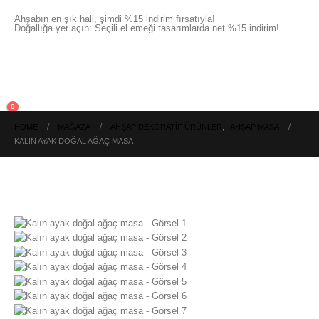
Ahşabın en şık hali, şimdi %15 indirim fırsatıyla!
Doğallığa yer açın: Seçili el emeği tasarımlarda net %15 indirim!
0
HOME
MAĞAZA
AHŞAP DEKORATIF ÜRÜNLER
,
AHŞAP MASA
KALIN AYAK DOĞAL AĞAÇ MASA