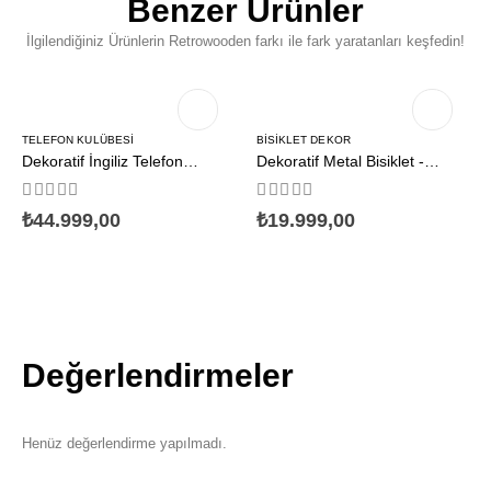
Benzer Ürünler
İlgilendiğiniz Ürünlerin Retrowooden farkı ile fark yaratanları keşfedin!
TELEFON KULÜBESI
BISIKLET DEKOR
Dekoratif İngiliz Telefon
Dekoratif Metal Bisiklet -
kulübesi
Çiçekli Vintage Bahçe ve Cafe
Giriş Dekoru - Vitrin Süsü &
Fotoğraf Köşesi Aksesuarı
0
out of 5
0
out of 5
₺
44.999,00
₺
19.999,00
Değerlendirmeler
Henüz değerlendirme yapılmadı.