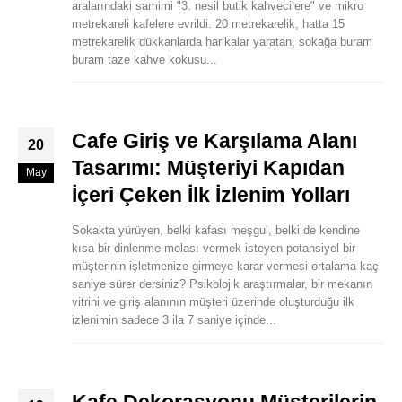
aralarındaki samimi "3. nesil butik kahvecilere" ve mikro
metrekareli kafelere evrildi. 20 metrekarelik, hatta 15
metrekarelik dükkanlarda harikalar yaratan, sokağa buram
buram taze kahve kokusu...
Cafe Giriş ve Karşılama Alanı
20
Tasarımı: Müşteriyi Kapıdan
May
İçeri Çeken İlk İzlenim Yolları
Sokakta yürüyen, belki kafası meşgul, belki de kendine
kısa bir dinlenme molası vermek isteyen potansiyel bir
müşterinin işletmenize girmeye karar vermesi ortalama kaç
saniye sürer dersiniz? Psikolojik araştırmalar, bir mekanın
vitrini ve giriş alanının müşteri üzerinde oluşturduğu ilk
izlenimin sadece 3 ila 7 saniye içinde...