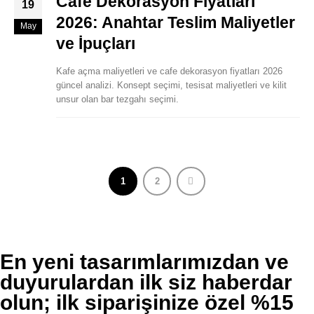
Cafe Dekorasyon Fiyatları
19
2026: Anahtar Teslim Maliyetler
May
ve İpuçları
Kafe açma maliyetleri ve cafe dekorasyon fiyatları 2026
güncel analizi. Konsept seçimi, tesisat maliyetleri ve kilit
unsur olan bar tezgahı seçimi.
1
2
En yeni tasarımlarımızdan ve
duyurulardan ilk siz haberdar
olun; ilk siparişinize özel %15