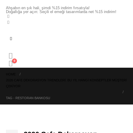
Ahşabın en şık hali, şimdi %15 indirim fırsatıyla!
Doğallığa yer açın: Seçili el emeği tasarımlarda net %15 indirim!
0
HOME
2026 CAFE DEKORASYON TRENDLERI: BU YIL HANGI KONSEPTLER MÜŞTERI
ÇEKIYOR
TAG -
RESTORAN BANKOSU