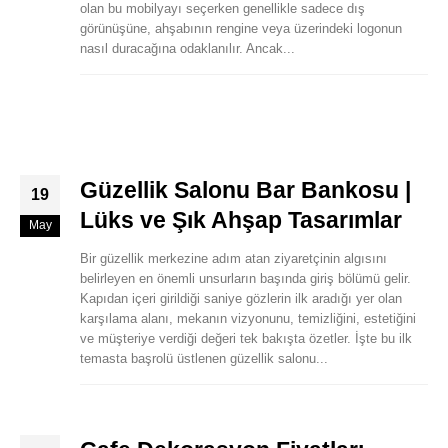
olan bu mobilyayı seçerken genellikle sadece dış
görünüşüne, ahşabının rengine veya üzerindeki logonun
nasıl duracağına odaklanılır. Ancak...
Güzellik Salonu Bar Bankosu |
19
Lüks ve Şık Ahşap Tasarımlar
May
Bir güzellik merkezine adım atan ziyaretçinin algısını
belirleyen en önemli unsurların başında giriş bölümü gelir.
Kapıdan içeri girildiği saniye gözlerin ilk aradığı yer olan
karşılama alanı, mekanın vizyonunu, temizliğini, estetiğini
ve müşteriye verdiği değeri tek bakışta özetler. İşte bu ilk
temasta başrolü üstlenen güzellik salonu...