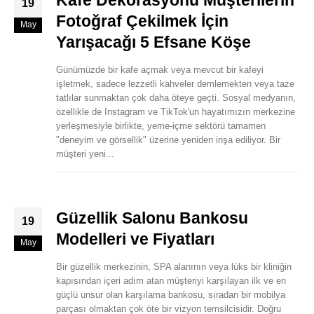
Kafe Dekorasyonu Müşterilerin
19
Fotoğraf Çekilmek İçin
May
Yarışacağı 5 Efsane Köşe
Günümüzde bir kafe açmak veya mevcut bir kafeyi
işletmek, sadece lezzetli kahveler demlemekten veya taze
tatlılar sunmaktan çok daha öteye geçti. Sosyal medyanın,
özellikle de Instagram ve TikTok'un hayatımızın merkezine
yerleşmesiyle birlikte, yeme-içme sektörü tamamen
"deneyim ve görsellik" üzerine yeniden inşa ediliyor. Bir
müşteri yeni...
Güzellik Salonu Bankosu
19
Modelleri ve Fiyatları
May
Bir güzellik merkezinin, SPA alanının veya lüks bir kliniğin
kapısından içeri adım atan müşteriyi karşılayan ilk ve en
güçlü unsur olan karşılama bankosu, sıradan bir mobilya
parçası olmaktan çok öte bir vizyon temsilcisidir. Doğru