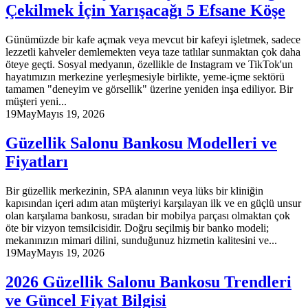
Çekilmek İçin Yarışacağı 5 Efsane Köşe
Günümüzde bir kafe açmak veya mevcut bir kafeyi işletmek, sadece
lezzetli kahveler demlemekten veya taze tatlılar sunmaktan çok daha
öteye geçti. Sosyal medyanın, özellikle de Instagram ve TikTok'un
hayatımızın merkezine yerleşmesiyle birlikte, yeme-içme sektörü
tamamen "deneyim ve görsellik" üzerine yeniden inşa ediliyor. Bir
müşteri yeni...
19
May
Mayıs 19, 2026
Güzellik Salonu Bankosu Modelleri ve
Fiyatları
Bir güzellik merkezinin, SPA alanının veya lüks bir kliniğin
kapısından içeri adım atan müşteriyi karşılayan ilk ve en güçlü unsur
olan karşılama bankosu, sıradan bir mobilya parçası olmaktan çok
öte bir vizyon temsilcisidir. Doğru seçilmiş bir banko modeli;
mekanınızın mimari dilini, sunduğunuz hizmetin kalitesini ve...
19
May
Mayıs 19, 2026
2026 Güzellik Salonu Bankosu Trendleri
ve Güncel Fiyat Bilgisi