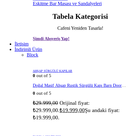
Eskitme Bar Masası ve Sandalyeleri
Tabela Kategorisi
Cafeni Yeniden Tasarla!
Şimdi Alışveriş Yap!
İletişim
İndirimli Ürün
Block
AHŞAP SÜRGÜLÜ KAPILAR
0
out of 5
Doğal Masif Ahşap Rustik Sürgülü Kapı Barn Door
Eskitme Beyaz
0
out of 5
₺
29.999,00
Orijinal fiyat:
₺29.999,00.
₺
19.999,00
Şu andaki fiyat:
₺19.999,00.