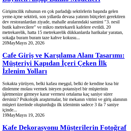
Girişimcilik ruhunun en çok parladığı sektörlerin başında gelen
yeme-içme sektörü, son yıllarda devasa yatırım bütçeleri gerektiren
dev restoranlardan ziyade, mahalle aralarındaki samimi "3. nesil
butik kahvecilere" ve mikro metrekareli kafelere evrildi. 20
metrekarelik, hatta 15 metrekarelik dükkanlarda harikalar yaratan,
sokağa buram buram taze kahve kokusu...
20
May
Mayıs 20, 2026
Cafe Giriş ve Karşılama Alanı Tasarımı:
Müşteriyi Kapıdan İçeri Çeken İlk
İzlenim Yolları
Sokakta yürüyen, belki kafası meşgul, belki de kendine kısa bir
dinlenme molası vermek isteyen potansiyel bir müşterinin
işletmenize girmeye karar vermesi ortalama kaç saniye sürer
dersiniz? Psikolojik araştırmalar, bir mekanın vitrini ve giriş alanının
müşteri üzerinde oluşturduğu ilk izlenimin sadece 3 ila 7 saniye
içinde...
19
May
Mayıs 19, 2026
Kafe Dekorasyonu Müşterilerin Fotoğraf