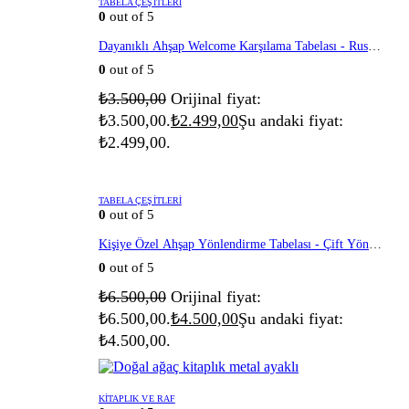
TABELA ÇEŞITLERI
0
out of 5
Dayanıklı Ahşap Welcome Karşılama Tabelası - Rustik
Kapı Dekorasyonu
0
out of 5
₺
3.500,00
Orijinal fiyat:
₺3.500,00.
₺
2.499,00
Şu andaki fiyat:
₺2.499,00.
TABELA ÇEŞITLERI
0
out of 5
Kişiye Özel Ahşap Yönlendirme Tabelası - Çift Yönlü
Renkli Yön Okları ve Mekan Tabelası
0
out of 5
₺
6.500,00
Orijinal fiyat:
₺6.500,00.
₺
4.500,00
Şu andaki fiyat:
₺4.500,00.
KITAPLIK VE RAF