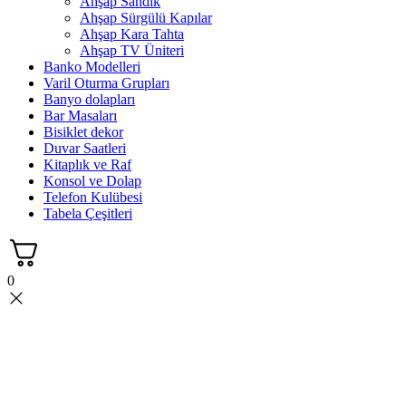
Ahşap Sandık
Ahşap Sürgülü Kapılar
Ahşap Kara Tahta
Ahşap TV Üniteri
Banko Modelleri
Varil Oturma Grupları
Banyo dolapları
Bar Masaları
Bisiklet dekor
Duvar Saatleri
Kitaplık ve Raf
Konsol ve Dolap
Telefon Kulübesi
Tabela Çeşitleri
0