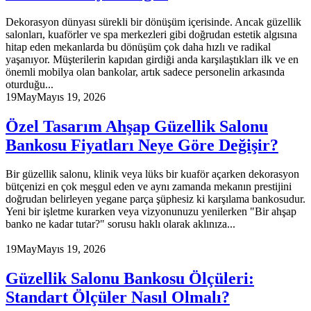
Dekorasyon dünyası sürekli bir dönüşüm içerisinde. Ancak güzellik
salonları, kuaförler ve spa merkezleri gibi doğrudan estetik algısına
hitap eden mekanlarda bu dönüşüm çok daha hızlı ve radikal
yaşanıyor. Müşterilerin kapıdan girdiği anda karşılaştıkları ilk ve en
önemli mobilya olan bankolar, artık sadece personelin arkasında
oturduğu...
19
May
Mayıs 19, 2026
Özel Tasarım Ahşap Güzellik Salonu
Bankosu Fiyatları Neye Göre Değişir?
Bir güzellik salonu, klinik veya lüks bir kuaför açarken dekorasyon
bütçenizi en çok meşgul eden ve aynı zamanda mekanın prestijini
doğrudan belirleyen yegane parça şüphesiz ki karşılama bankosudur.
Yeni bir işletme kurarken veya vizyonunuzu yenilerken "Bir ahşap
banko ne kadar tutar?" sorusu haklı olarak aklınıza...
19
May
Mayıs 19, 2026
Güzellik Salonu Bankosu Ölçüleri:
Standart Ölçüler Nasıl Olmalı?