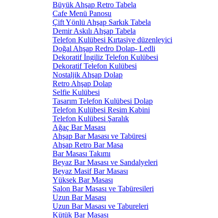
Büyük Ahşap Retro Tabela
Cafe Menü Panosu
Çift Yönlü Ahşap Sarkık Tabela
Demir Askılı Ahşap Tabela
Telefon Kulübesi Kırtasiye düzenleyici
Doğal Ahşap Redro Dolap- Ledli
Dekoratif İngiliz Telefon Kulübesi
Dekoratif Telefon Kulübesi
Nostaljik Ahşap Dolap
Retro Ahşap Dolap
Selfie Kulübesi
Tasarım Telefon Kulübesi Dolap
Telefon Kulübesi Resim Kabini
Telefon Kulübesi Şaralık
Ağaç Bar Masası
Ahşap Bar Masası ve Tabüresi
Ahşap Retro Bar Masa
Bar Masası Takımı
Beyaz Bar Masası ve Sandalyeleri
Beyaz Masif Bar Masası
Yüksek Bar Masası
Salon Bar Masası ve Tabüresileri
Uzun Bar Masası
Uzun Bar Masası ve Tabureleri
Kütük Bar Masası