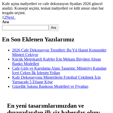
Kafe açma maliyetleri ve cafe dekorasyon fiyatları 2026 güncel
analizi. Konsept seçimi, tesisat maliyetleri ve kilit unsur olan bar
tezgahı seçimi.
1
2
Next
Ara
Ara
En Son Eklenen Yazılarımız
2026 Cafe Dekorasyon Trendleri: Bu Yıl Hangi Konseptler
Müşteri Çekiyor
Küçük Metrekareli Kafeler İçin Mekanı Büyüten Ahşap
Banko Modelleri
Cafe Giriş ve Karşılama Alanı Tasarımı: Müşteriyi Kapıdan
İçeri Çeken İlk İzlenim Yolları
Kafe Dekorasyonu Müşterilerin Fotoğraf Çekilmek İçin
Yarışacağı 5 Efsane Köşe
Güzellik Salonu Bankosu Modelleri ve Fiyatları
En yeni tasarımlarımızdan ve
duyurulardan ilk siz haberdar olun;