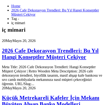
Home
2026 Cafe Dekorasyon Trendleri: Bu Yıl Hangi Konseptler
Müşteri Çekiyor
Tag -
iç mimari
iç mimari
20
May
Mayıs 20, 2026
2026 Cafe Dekorasyon Trendleri: Bu Yıl
Hangi Konseptler Müşteri Çekiyor
Meta Title: 2026 Cafe Dekorasyon Trendleri: Hangi Konseptler
Müşteri Çekiyor | Retro Wooden Meta Description: 2026 cafe
dekorasyon trendleri, biyofilik tasarım, masif ahşap kafe bankosu ve
sıvı camlı mobilyalarla mekanınıza nasıl müşteri çekeceğinizi
öğrenin. URL/Slug:...
20
May
Mayıs 20, 2026
Küçük Metrekareli Kafeler İçin Mekanı
Büyüten Ahşap Banko Modelleri