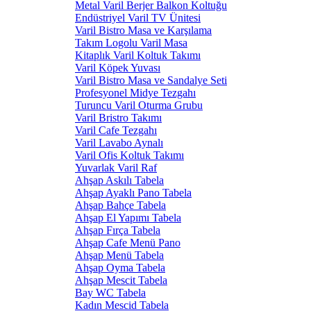
Metal Varil Berjer Balkon Koltuğu
Endüstriyel Varil TV Ünitesi
Varil Bistro Masa ve Karşılama
Takım Logolu Varil Masa
Kitaplık Varil Koltuk Takımı
Varil Köpek Yuvası
Varil Bistro Masa ve Sandalye Seti
Profesyonel Midye Tezgahı
Turuncu Varil Oturma Grubu
Varil Bristro Takımı
Varil Cafe Tezgahı
Varil Lavabo Aynalı
Varil Ofis Koltuk Takımı
Yuvarlak Varil Raf
Ahşap Askılı Tabela
Ahşap Ayaklı Pano Tabela
Ahşap Bahçe Tabela
Ahşap El Yapımı Tabela
Ahşap Fırça Tabela
Ahşap Cafe Menü Pano
Ahşap Menü Tabela
Ahşap Oyma Tabela
Ahşap Mescit Tabela
Bay WC Tabela
Kadın Mescid Tabela