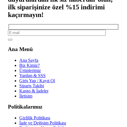
ilk siparişinize özel %15 indirimi
kaçırmayın!
Ana Menü
Ana Sayfa
Biz Kimiz?
Ürünlerimiz
Yardım & SSS
Giriş Yap / Kayıt Ol
Sipariş Takibi
Kargo & İadeler
İletişim
Politikalarımız
Gizlilik Politikası
İade ve Değişim Politikası