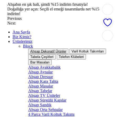
Ahşabın en şık hali, şimdi %15 indirim fırsatıyla!
Doğallığa yer açın: Seçili el emeği tasarımlarda net %15
indirim!
Previous
Next
Ana Sayfa
Biz Kimiz?
Ürünlerimiz
Block
Ahşap Dekoratif Ürünler
Varil Koltuk Takımları
Tabela Çeşitleri
Telefon Klübeleri
Bar Masaları
Ahşap Ayakkabalık
Ahşap Aynalar
Ahşap Dresuar
Ahşap Kara Tahta
Ahşap Masalar
Ahşap Tabelar
Ahşap TV Üniteler
Ahşap Sürgülü Kapılar
Ahşap Sandık
Ahşap Orta Sehpalar
4 Parça Varil Koltuk Takımı