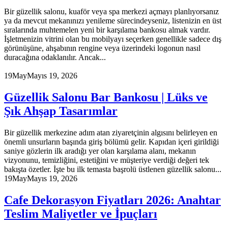
Bir güzellik salonu, kuaför veya spa merkezi açmayı planlıyorsanız
ya da mevcut mekanınızı yenileme sürecindeyseniz, listenizin en üst
sıralarında muhtemelen yeni bir karşılama bankosu almak vardır.
İşletmenizin vitrini olan bu mobilyayı seçerken genellikle sadece dış
görünüşüne, ahşabının rengine veya üzerindeki logonun nasıl
duracağına odaklanılır. Ancak...
19
May
Mayıs 19, 2026
Güzellik Salonu Bar Bankosu | Lüks ve
Şık Ahşap Tasarımlar
Bir güzellik merkezine adım atan ziyaretçinin algısını belirleyen en
önemli unsurların başında giriş bölümü gelir. Kapıdan içeri girildiği
saniye gözlerin ilk aradığı yer olan karşılama alanı, mekanın
vizyonunu, temizliğini, estetiğini ve müşteriye verdiği değeri tek
bakışta özetler. İşte bu ilk temasta başrolü üstlenen güzellik salonu...
19
May
Mayıs 19, 2026
Cafe Dekorasyon Fiyatları 2026: Anahtar
Teslim Maliyetler ve İpuçları