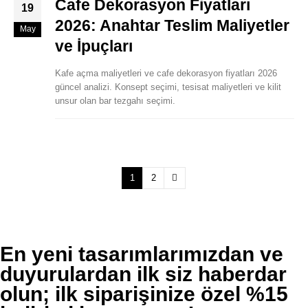
Cafe Dekorasyon Fiyatları
19
2026: Anahtar Teslim Maliyetler
May
ve İpuçları
Kafe açma maliyetleri ve cafe dekorasyon fiyatları 2026
güncel analizi. Konsept seçimi, tesisat maliyetleri ve kilit
unsur olan bar tezgahı seçimi.
1
2
En yeni tasarımlarımızdan ve
duyurulardan ilk siz haberdar
olun; ilk siparişinize özel %15