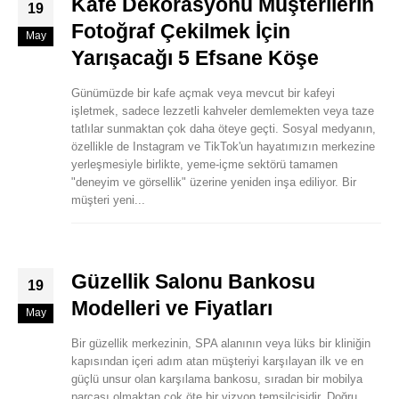
Kafe Dekorasyonu Müşterilerin
19
Fotoğraf Çekilmek İçin
May
Yarışacağı 5 Efsane Köşe
Günümüzde bir kafe açmak veya mevcut bir kafeyi
işletmek, sadece lezzetli kahveler demlemekten veya taze
tatlılar sunmaktan çok daha öteye geçti. Sosyal medyanın,
özellikle de Instagram ve TikTok'un hayatımızın merkezine
yerleşmesiyle birlikte, yeme-içme sektörü tamamen
"deneyim ve görsellik" üzerine yeniden inşa ediliyor. Bir
müşteri yeni...
Güzellik Salonu Bankosu
19
Modelleri ve Fiyatları
May
Bir güzellik merkezinin, SPA alanının veya lüks bir kliniğin
kapısından içeri adım atan müşteriyi karşılayan ilk ve en
güçlü unsur olan karşılama bankosu, sıradan bir mobilya
parçası olmaktan çok öte bir vizyon temsilcisidir. Doğru