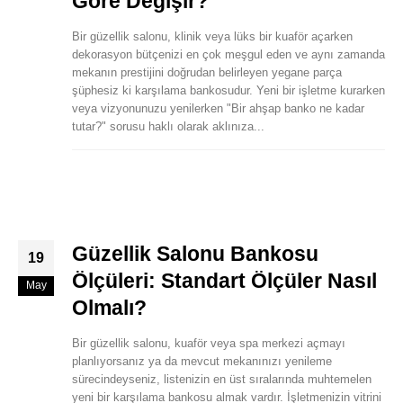
Göre Değişir?
Bir güzellik salonu, klinik veya lüks bir kuaför açarken
dekorasyon bütçenizi en çok meşgul eden ve aynı zamanda
mekanın prestijini doğrudan belirleyen yegane parça
şüphesiz ki karşılama bankosudur. Yeni bir işletme kurarken
veya vizyonunuzu yenilerken "Bir ahşap banko ne kadar
tutar?" sorusu haklı olarak aklınıza...
Güzellik Salonu Bankosu
19
Ölçüleri: Standart Ölçüler Nasıl
May
Olmalı?
Bir güzellik salonu, kuaför veya spa merkezi açmayı
planlıyorsanız ya da mevcut mekanınızı yenileme
sürecindeyseniz, listenizin en üst sıralarında muhtemelen
yeni bir karşılama bankosu almak vardır. İşletmenizin vitrini