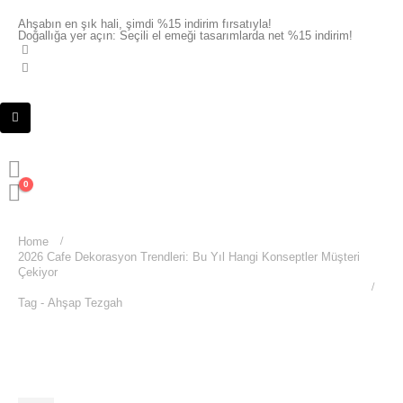
Ahşabın en şık hali, şimdi %15 indirim fırsatıyla!
Doğallığa yer açın: Seçili el emeği tasarımlarda net %15 indirim!
0
Home
2026 Cafe Dekorasyon Trendleri: Bu Yıl Hangi Konseptler Müşteri
Çekiyor
Tag -
Ahşap Tezgah